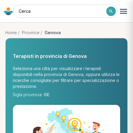
Cerca
Home
/
Province
/
Genova
Terapisti in provincia di Genova
Seleziona una città per visualizzare i terapisti
disponibili nella provincia di Genova, oppure utilizza le
ricerche consigliate per filtrare per specializzazione o
prestazione.
Sigla provincia:
GE