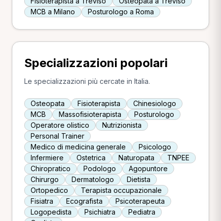
Fisioterapista a Treviso
Osteopata a Treviso
MCB a Milano
Posturologo a Roma
Specializzazioni popolari
Le specializzazioni più cercate in Italia.
Osteopata
Fisioterapista
Chinesiologo
MCB
Massofisioterapista
Posturologo
Operatore olistico
Nutrizionista
Personal Trainer
Medico di medicina generale
Psicologo
Infermiere
Ostetrica
Naturopata
TNPEE
Chiropratico
Podologo
Agopuntore
Chirurgo
Dermatologo
Dietista
Ortopedico
Terapista occupazionale
Fisiatra
Ecografista
Psicoterapeuta
Logopedista
Psichiatra
Pediatra