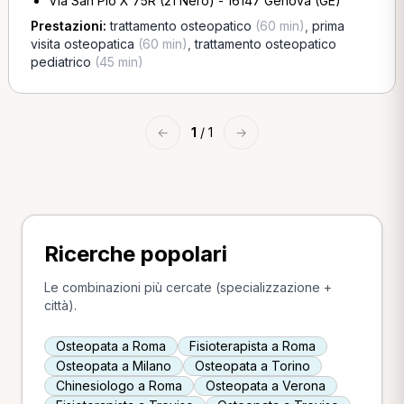
Via San Pio X 75R (21 Nero) - 16147 Genova (GE)
Prestazioni:
trattamento osteopatico
(60 min)
,
prima
visita osteopatica
(60 min)
,
trattamento osteopatico
pediatrico
(45 min)
←
1
/ 1
→
Ricerche popolari
Le combinazioni più cercate (specializzazione +
città).
Osteopata a Roma
Fisioterapista a Roma
Osteopata a Milano
Osteopata a Torino
Chinesiologo a Roma
Osteopata a Verona