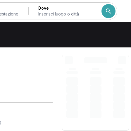
Dove
Come ordiniamo i risulta
)