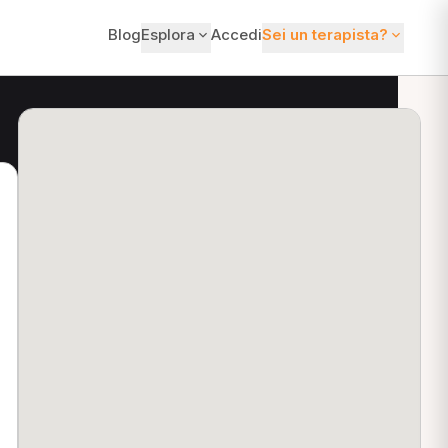
Blog
Esplora
Accedi
Sei un terapista?
ti?