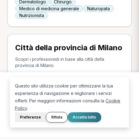
Dermatologo
Chirurgo
Medico di medicina generale
Naturopata
Nutrizionista
Città della provincia di Milano
Scopri i professionisti in base alla città della
provincia di Milano.
Milano
Corbetta
Trezzano sul Naviglio
Questo sito utilizza cookie per ottimizzare la tua
Cernusco sul Naviglio
Segrate
Rho
Sesto San Giovanni
Noviglio
Inveruno
esperienza di navigazione e migliorare i servizi
Pioltello
Carugate
Cassano D'Adda
offerti. Per maggiori informazioni consulta la
Cookie
Arese
Rozzano
Cuggiono
Cesate
Policy
.
Sedriano
Robecco sul Naviglio
Preferenze
Rifiuta
Accetta tutto