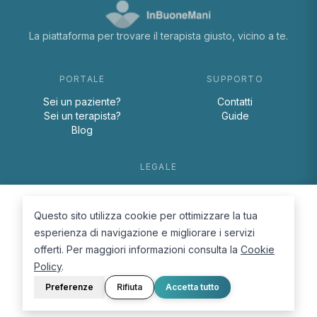
La piattaforma per trovare il terapista giusto, vicino a te.
PORTALE
SUPPORTO
Sei un paziente?
Contatti
Sei un terapista?
Guide
Blog
LEGALE
Termini e condizioni
Privacy Policy
Questo sito utilizza cookie per ottimizzare la tua
Cookie Policy
esperienza di navigazione e migliorare i servizi
offerti. Per maggiori informazioni consulta la
Cookie
Policy
.
Preferenze
Rifiuta
Accetta tutto
© 2026 D.Lab S.r.l. — InBuoneMani