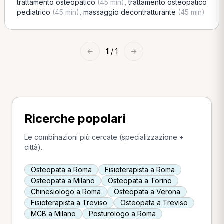
trattamento osteopatico
(45 min)
,
trattamento osteopatico
pediatrico
(45 min)
,
massaggio decontratturante
(45 min)
←
1
/ 1
→
Ricerche popolari
Le combinazioni più cercate (specializzazione +
città).
Osteopata a Roma
Fisioterapista a Roma
Osteopata a Milano
Osteopata a Torino
Chinesiologo a Roma
Osteopata a Verona
Fisioterapista a Treviso
Osteopata a Treviso
MCB a Milano
Posturologo a Roma