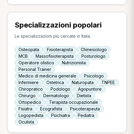
Specializzazioni popolari
Le specializzazioni più cercate in Italia.
Osteopata
Fisioterapista
Chinesiologo
MCB
Massofisioterapista
Posturologo
Operatore olistico
Nutrizionista
Personal Trainer
Medico di medicina generale
Psicologo
Infermiere
Ostetrica
Naturopata
TNPEE
Chiropratico
Podologo
Agopuntore
Chirurgo
Dermatologo
Dietista
Ortopedico
Terapista occupazionale
Fisiatra
Ecografista
Psicoterapeuta
Logopedista
Psichiatra
Pediatra
Oculista