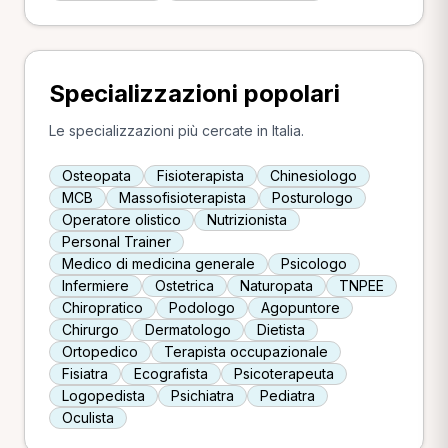
Specializzazioni popolari
Le specializzazioni più cercate in Italia.
Osteopata
Fisioterapista
Chinesiologo
MCB
Massofisioterapista
Posturologo
Operatore olistico
Nutrizionista
Personal Trainer
Medico di medicina generale
Psicologo
Infermiere
Ostetrica
Naturopata
TNPEE
Chiropratico
Podologo
Agopuntore
Chirurgo
Dermatologo
Dietista
Ortopedico
Terapista occupazionale
Fisiatra
Ecografista
Psicoterapeuta
Logopedista
Psichiatra
Pediatra
Oculista