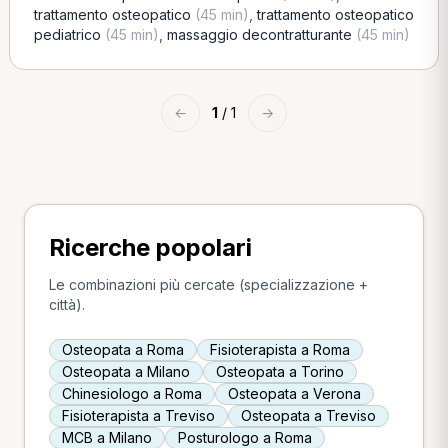
trattamento osteopatico
(45 min)
,
trattamento osteopatico
pediatrico
(45 min)
,
massaggio decontratturante
(45 min)
←
1
/ 1
→
Ricerche popolari
Le combinazioni più cercate (specializzazione +
città).
Osteopata a Roma
Fisioterapista a Roma
Osteopata a Milano
Osteopata a Torino
Chinesiologo a Roma
Osteopata a Verona
Fisioterapista a Treviso
Osteopata a Treviso
MCB a Milano
Posturologo a Roma