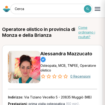
Cerca
Come
Operatore olistico in provincia di
ordiniamo i
Monza e della Brianza
risultati?
Alessandra Mazzucato
Osteopata, MCB, TNPEE, Operatore
olistico
0 Recensioni
Indirizzo:
Via Tiziano Vecellio 5 - 20835 Muggiò (MB)
Prestazioni:
prima visita osteopatica
(60 min)
,