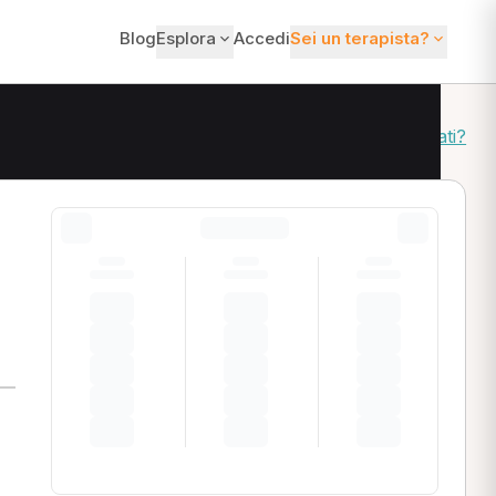
Blog
Esplora
Accedi
Sei un terapista?
Come ordiniamo i risultati?