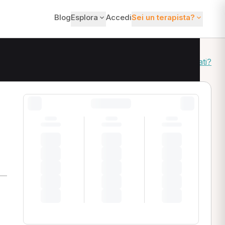
Blog
Esplora
Accedi
Sei un terapista?
Come ordiniamo i risultati?