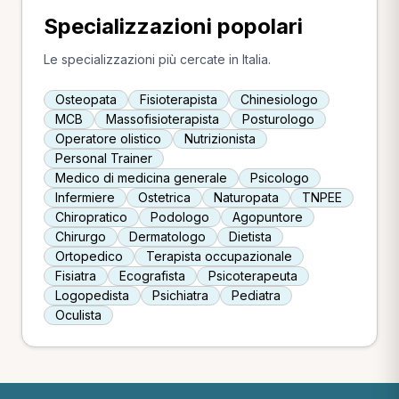
Specializzazioni popolari
Le specializzazioni più cercate in Italia.
Osteopata
Fisioterapista
Chinesiologo
MCB
Massofisioterapista
Posturologo
Operatore olistico
Nutrizionista
Personal Trainer
Medico di medicina generale
Psicologo
Infermiere
Ostetrica
Naturopata
TNPEE
Chiropratico
Podologo
Agopuntore
Chirurgo
Dermatologo
Dietista
Ortopedico
Terapista occupazionale
Fisiatra
Ecografista
Psicoterapeuta
Logopedista
Psichiatra
Pediatra
Oculista