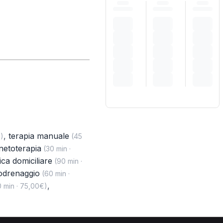
,
terapia manuale
)
(45
etoterapia
(30 min ·
pica domiciliare
(90 min ·
fodrenaggio
(60 min ·
,
 min · 75,00€)