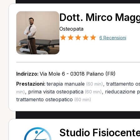
Dott. Mirco Magg
Osteopata
6 Recensioni
Indirizzo:
Via Mole 6 - 03018 Paliano (FR)
Prestazioni:
terapia manuale
,
trattamento os
(60 min)
,
prima visita osteopatica
,
rieducazione p
min)
(60 min)
trattamento osteopatico
(60 min)
Studio Fisiocent