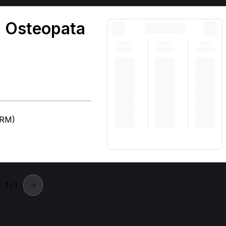
- Osteopata
(RM)
1
/ 1
→