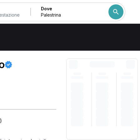
Dove
Come ordiniamo i risulta
o
)