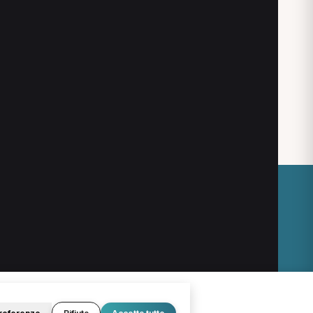
Fonte Nuova
Civitavecchia
O
LEGALE
Termini e condizioni
Privacy Policy
Cookie Policy