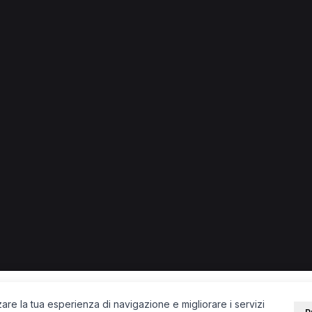
ia di Roma
e.
i
Colonna
Fiumicino
Rignano Flaminio
Albano Laziale
PORTALE
SUPPORT
Sei un paziente?
Contatti
Sei un terapista?
Guide
Blog
zare la tua esperienza di navigazione e migliorare i servizi