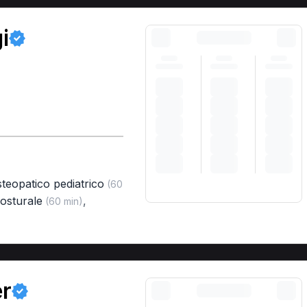
i
teopatico pediatrico
(60
osturale
,
(60 min)
er