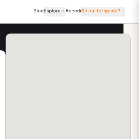
Blog
Esplora
Accedi
Sei un terapista?
ti?