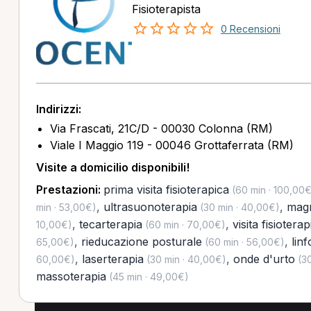
Fisioterapista
0 Recensioni
Indirizzi:
Via Frascati, 21C/D - 00030 Colonna (RM)
Viale I Maggio 119 - 00046 Grottaferrata (RM)
Visite a domicilio disponibili!
Prestazioni:
prima visita fisioterapica
(60 min · 100,00€
,
ultrasuonoterapia
,
magn
min · 53,00€)
(30 min · 40,00€)
,
tecarterapia
,
visita fisiotera
10,00€)
(60 min · 70,00€)
,
rieducazione posturale
,
lin
65,00€)
(60 min · 56,00€)
,
laserterapia
,
onde d'urto
60,00€)
(30 min · 40,00€)
(30
massoterapia
(45 min · 49,00€)