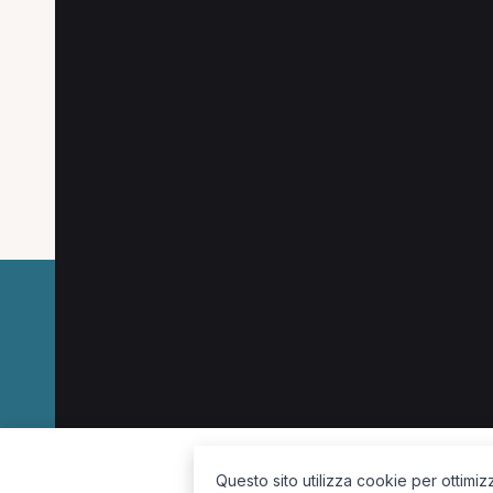
Altre città in provinc
Scopri anche i professionisti nelle città vicin
Roma
Grottaferrata
Palestrina
Cerveter
Genzano di Roma
Genazzano
La piattaforma per trovare il terapista giusto, vicino a te.
Questo sito utilizza cookie per ottimiz