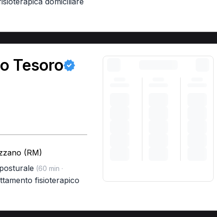
 fisioterapica domiciliare
no Tesoro
azzano (RM)
 posturale
(60 min ·
attamento fisioterapico