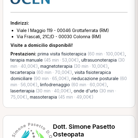
Indirizzi:
Viale I Maggio 119 - 00046 Grottaferrata (RM)
Via Frascati, 21C/D - 00030 Colonna (RM)
Visite a domicilio disponibili!
Prestazioni:
prima visita fisioterapica
(60 min · 100,00€)
,
terapia manuale
(45 min · 53,00€)
,
ultrasuonoterapia
(30
min · 40,00€)
,
magnetoterapia
(30 min · 10,00€)
,
tecarterapia
(60 min · 70,00€)
,
visita fisioterapica
domiciliare
(90 min · 65,00€)
,
rieducazione posturale
(60
min · 56,00€)
,
linfodrenaggio
(60 min · 60,00€)
,
laserterapia
(30 min · 40,00€)
,
onde d'urto
(30 min ·
75,00€)
,
massoterapia
(45 min · 49,00€)
Dott. Simone Pasetto
Osteopata