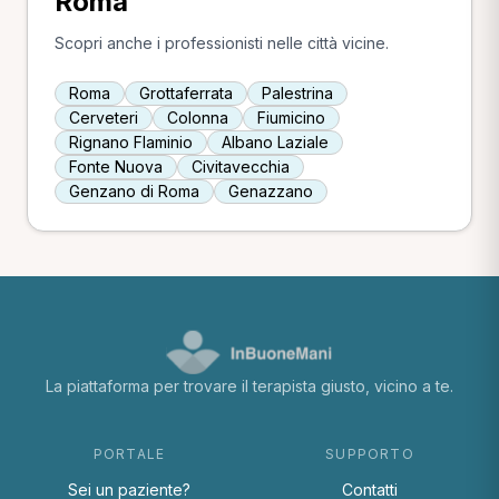
Roma
Scopri anche i professionisti nelle città vicine.
Roma
Grottaferrata
Palestrina
Cerveteri
Colonna
Fiumicino
Rignano Flaminio
Albano Laziale
Fonte Nuova
Civitavecchia
Genzano di Roma
Genazzano
La piattaforma per trovare il terapista giusto, vicino a te.
PORTALE
SUPPORTO
Sei un paziente?
Contatti