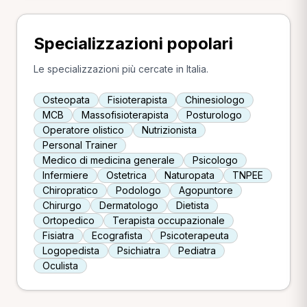
Specializzazioni popolari
Le specializzazioni più cercate in Italia.
Osteopata
Fisioterapista
Chinesiologo
MCB
Massofisioterapista
Posturologo
Operatore olistico
Nutrizionista
Personal Trainer
Medico di medicina generale
Psicologo
Infermiere
Ostetrica
Naturopata
TNPEE
Chiropratico
Podologo
Agopuntore
Chirurgo
Dermatologo
Dietista
Ortopedico
Terapista occupazionale
Fisiatra
Ecografista
Psicoterapeuta
Logopedista
Psichiatra
Pediatra
Oculista