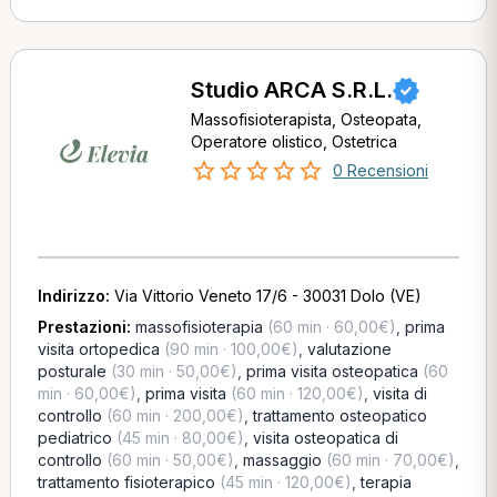
Studio ARCA S.R.L.
Massofisioterapista, Osteopata,
Operatore olistico, Ostetrica
0 Recensioni
Indirizzo:
Via Vittorio Veneto 17/6 - 30031 Dolo (VE)
Prestazioni:
massofisioterapia
(60 min · 60,00€)
,
prima
visita ortopedica
(90 min · 100,00€)
,
valutazione
posturale
(30 min · 50,00€)
,
prima visita osteopatica
(60
min · 60,00€)
,
prima visita
(60 min · 120,00€)
,
visita di
controllo
(60 min · 200,00€)
,
trattamento osteopatico
pediatrico
(45 min · 80,00€)
,
visita osteopatica di
controllo
(60 min · 50,00€)
,
massaggio
(60 min · 70,00€)
,
trattamento fisioterapico
(45 min · 120,00€)
,
terapia