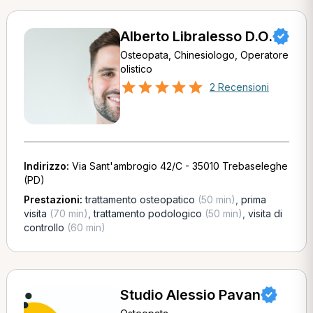
Alberto Libralesso D.O.
Osteopata, Chinesiologo, Operatore
olistico
2 Recensioni
Indirizzo:
Via Sant'ambrogio 42/C - 35010 Trebaseleghe
(PD)
Prestazioni:
trattamento osteopatico
(50 min)
,
prima
visita
(70 min)
,
trattamento podologico
(50 min)
,
visita di
controllo
(60 min)
Studio Alessio Pavan