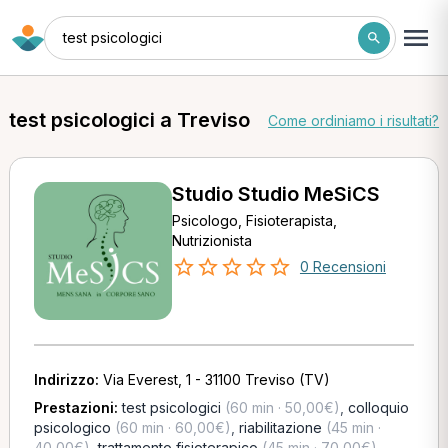
test psicologici
test psicologici a Treviso
Come ordiniamo i risultati?
Studio Studio MeSiCS
Psicologo, Fisioterapista,
Nutrizionista
0 Recensioni
Indirizzo:
Via Everest, 1 - 31100 Treviso (TV)
Prestazioni:
test psicologici
(60 min · 50,00€)
,
colloquio
psicologico
(60 min · 60,00€)
,
riabilitazione
(45 min ·
40,00€)
,
trattamento fisioterapico
(45 min · 70,00€)
,