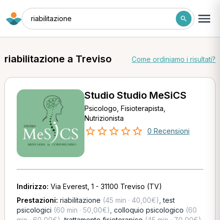
riabilitazione
riabilitazione a Treviso
Come ordiniamo i risultati?
Studio Studio MeSiCS
Psicologo, Fisioterapista,
Nutrizionista
0 Recensioni
Indirizzo:
Via Everest, 1 - 31100 Treviso (TV)
Prestazioni:
riabilitazione
(45 min · 40,00€)
,
test
psicologici
(60 min · 50,00€)
,
colloquio psicologico
(60
min · 60,00€)
,
trattamento fisioterapico
(45 min · 70,00€)
,