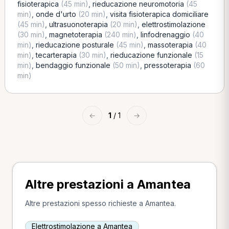
fisioterapica
(45 min)
,
rieducazione neuromotoria
(45
min)
,
onde d'urto
(20 min)
,
visita fisioterapica domiciliare
(45 min)
,
ultrasuonoterapia
(20 min)
,
elettrostimolazione
(30 min)
,
magnetoterapia
(240 min)
,
linfodrenaggio
(40
min)
,
rieducazione posturale
(45 min)
,
massoterapia
(40
min)
,
tecarterapia
(30 min)
,
rieducazione funzionale
(15
min)
,
bendaggio funzionale
(50 min)
,
pressoterapia
(60
min)
←
1
/ 1
→
Altre prestazioni a Amantea
Altre prestazioni spesso richieste a Amantea.
Elettrostimolazione a Amantea