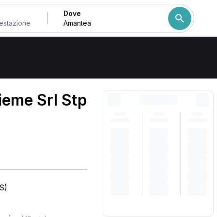
Dove
Come ordiniamo i risulta
ieme Srl Stp
S)