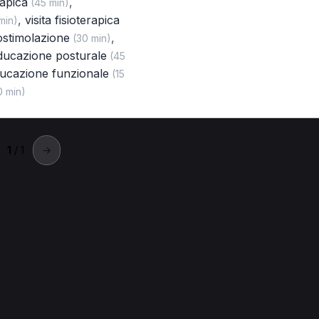
rapica
,
(45 min)
,
visita fisioterapica
min)
rostimolazione
,
(30 min)
ducazione posturale
(45
ducazione funzionale
(15
 min)
1
/ 1
→
Amantea
.
sioterapica a Amantea
Tecarterapia a Amantea
Visita fisiotera