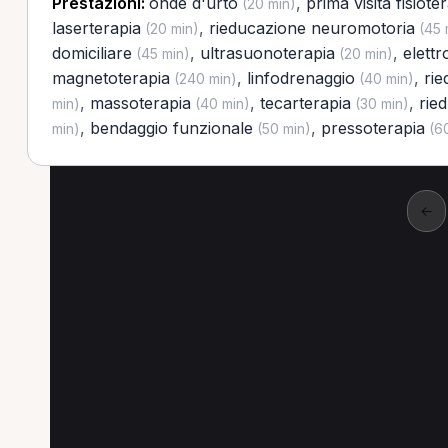
Prestazioni:
onde d'urto
,
prima visita fisiote
(20 min)
laserterapia
,
rieducazione neuromotoria
(20 min)
(45 
domiciliare
,
ultrasuonoterapia
,
elett
(45 min)
(20 min)
magnetoterapia
,
linfodrenaggio
,
rie
(240 min)
(40 min)
,
massoterapia
,
tecarterapia
,
rie
min)
(40 min)
(30 min)
,
bendaggio funzionale
,
pressoterapia
min)
(50 min)
(60
←
Altre prestazioni a 
Altre prestazioni spesso richieste a Amantea
Elettrostimolazione a Amantea
Prima visita fi