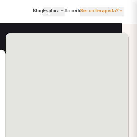
Blog
Esplora
Accedi
Sei un terapista?
ti?