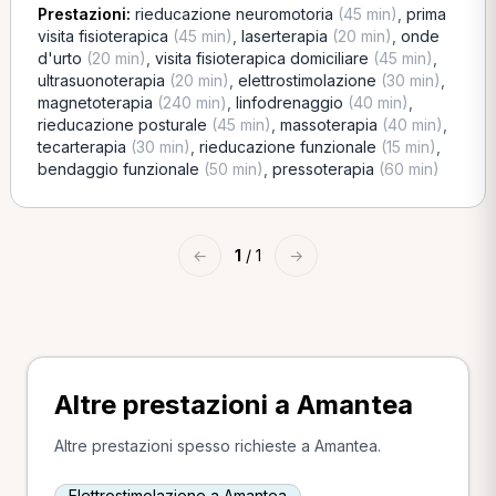
Prestazioni:
rieducazione neuromotoria
(45 min)
,
prima
visita fisioterapica
(45 min)
,
laserterapia
(20 min)
,
onde
d'urto
(20 min)
,
visita fisioterapica domiciliare
(45 min)
,
ultrasuonoterapia
(20 min)
,
elettrostimolazione
(30 min)
,
magnetoterapia
(240 min)
,
linfodrenaggio
(40 min)
,
rieducazione posturale
(45 min)
,
massoterapia
(40 min)
,
tecarterapia
(30 min)
,
rieducazione funzionale
(15 min)
,
bendaggio funzionale
(50 min)
,
pressoterapia
(60 min)
←
1
/ 1
→
Altre prestazioni a Amantea
Altre prestazioni spesso richieste a Amantea.
Elettrostimolazione a Amantea