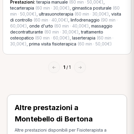
Prestazioni:
terapia manuale
(60 min · 50,00€)
,
tecarterapia
(60 min · 30,00€)
,
ginnastica posturale
(60
min · 50,00€)
,
ultrasuonoterapia
(60 min · 30,00€)
,
visita
di controllo
(60 min · 40,00€)
,
linfodrenaggio
(90 min ·
60,00€)
,
onde d'urto
(60 min · 40,00€)
,
massaggio
decontratturante
(60 min · 30,00€)
,
trattamento
osteopatico
(60 min · 60,00€)
,
laserterapia
(60 min ·
30,00€)
,
prima visita fisioterapica
(60 min · 50,00€)
←
1
/ 1
→
Altre prestazioni a
Montebello di Bertona
Altre prestazioni disponibili per Fisioterapista a