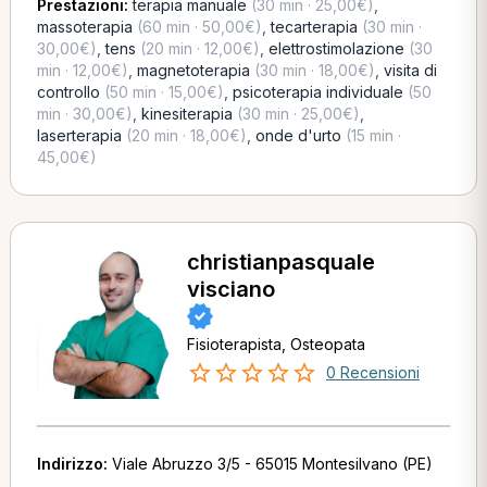
Prestazioni:
terapia manuale
(30 min · 25,00€)
,
massoterapia
(60 min · 50,00€)
,
tecarterapia
(30 min ·
30,00€)
,
tens
(20 min · 12,00€)
,
elettrostimolazione
(30
min · 12,00€)
,
magnetoterapia
(30 min · 18,00€)
,
visita di
controllo
(50 min · 15,00€)
,
psicoterapia individuale
(50
min · 30,00€)
,
kinesiterapia
(30 min · 25,00€)
,
laserterapia
(20 min · 18,00€)
,
onde d'urto
(15 min ·
45,00€)
christianpasquale
visciano
Fisioterapista, Osteopata
0 Recensioni
Indirizzo:
Viale Abruzzo 3/5 - 65015 Montesilvano (PE)