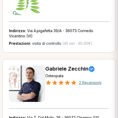
Indirizzo:
Via A.pigafetta 39/A - 36073 Cornedo
Vicentino (VI)
Prestazioni:
visita di controllo
(45 min · 95,00€)
Gabriele Zecchin
Osteopata
2 Recensioni
Indirizzo:
Via T. Dal Molin, 26 - 36072 Chiampo (VI)