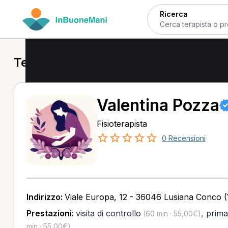
Ricerca
Terapisti a Lusiana Conco
Valentina Pozza
Fisioterapista
0 Recensioni
Indirizzo:
Viale Europa, 12 - 36046 Lusiana Conco (
Prestazioni:
visita di controllo
,
prima 
(60 min · 55,00€)
min · 55,00€)