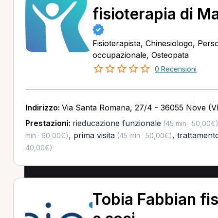
fisioterapia di M
Fisioterapista, Chinesiologo, Pers
occupazionale, Osteopata
0 Recensioni
Indirizzo:
Via Santa Romana, 27/4 - 36055 Nove (VI
Prestazioni:
rieducazione funzionale
(45 min · 50,00€
,
prima visita
,
trattamento
min · 60,00€)
(45 min · 50,00€)
40,00€)
Tobia Fabbian fis