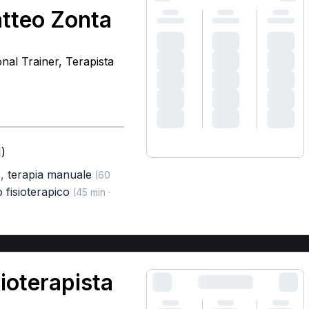
atteo Zonta
onal Trainer, Terapista
)
,
terapia manuale
)
(60
 fisioterapico
(45 min ·
ioterapista