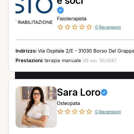
e soci
Fisioterapista
0 Recensioni
Indirizzo:
Via Ospitale 2/E - 31030 Borso Del Grapp
Prestazioni:
terapia manuale
(45 min · 50,00€)
Sara Loro
Osteopata
0 Recensioni