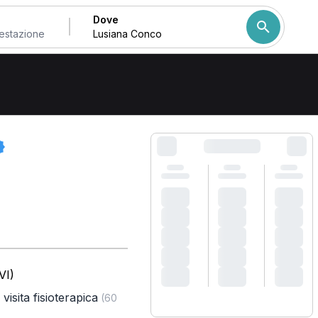
Dove
Come ordiniamo i risulta
VI)
visita fisioterapica
(60