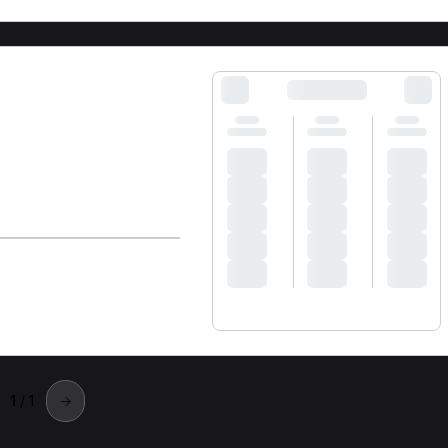
1
/ 1
→