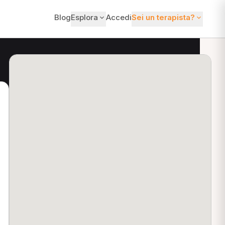
Blog
Esplora
Accedi
Sei un terapista?
ti?