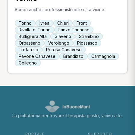
Scopri anche i professionisti nelle città vicine.
Torino
Ivrea
Chieri
Front
Rivalta di Torino
Lanzo Torinese
Buttigliera Alta
Giaveno
Strambino
Orbassano
Verolengo
Piossasco
Trofarello
Perosa Canavese
Pavone Canavese
Brandizzo
Carmagnola
Collegno
La piattaforma per trovare il terapista giusto, vicino a te.
PORTALE
SUPPORTO