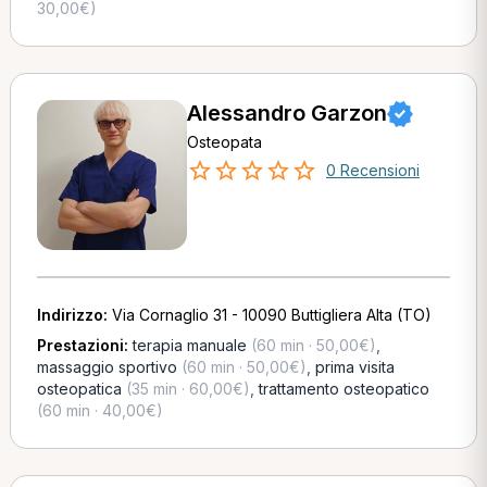
30,00€)
Alessandro Garzon
Osteopata
0 Recensioni
Indirizzo:
Via Cornaglio 31 - 10090 Buttigliera Alta (TO)
Prestazioni:
terapia manuale
(60 min · 50,00€)
,
massaggio sportivo
(60 min · 50,00€)
,
prima visita
osteopatica
(35 min · 60,00€)
,
trattamento osteopatico
(60 min · 40,00€)