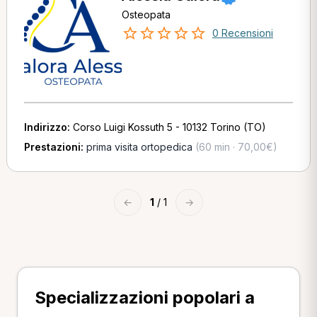
Osteopata
0 Recensioni
Indirizzo:
Corso Luigi Kossuth 5 - 10132 Torino (TO)
Prestazioni:
prima visita ortopedica
(60 min · 70,00€)
←
1
/ 1
→
Specializzazioni popolari a