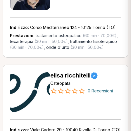
Indirizzo:
Corso Mediterraneo 124 - 10129 Torino (TO)
Prestazioni:
trattamento osteopatico
(60 min · 70,00€)
,
tecarterapia
(30 min · 50,00€)
,
trattamento fisioterapico
(60 min · 70,00€)
,
onde d'urto
(30 min · 50,00€)
elisa ricchitelli
Osteopata
0 Recensioni
Indirizzo:
Viale Cadore 29 - 10040 Rivalta Di Torino (TO)