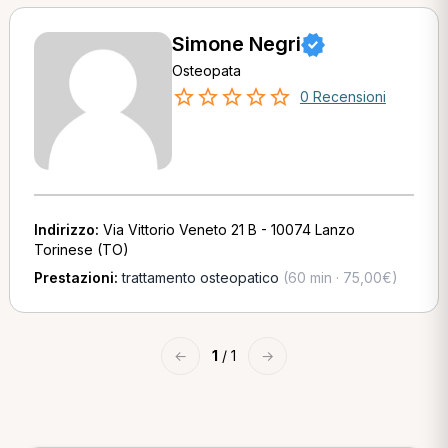
Simone Negri
Osteopata
0 Recensioni
Indirizzo:
Via Vittorio Veneto 21 B - 10074 Lanzo
Torinese (TO)
Prestazioni:
trattamento osteopatico
(60 min · 75,00€)
←
1
/ 1
→