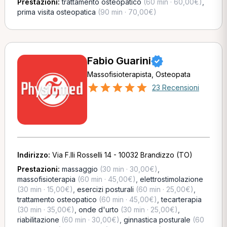
Prestazioni:
trattamento osteopatico
(60 min · 60,00€)
,
prima visita osteopatica
(90 min · 70,00€)
Fabio Guarini
Massofisioterapista, Osteopata
23 Recensioni
Indirizzo:
Via F.lli Rosselli 14 - 10032 Brandizzo (TO)
Prestazioni:
massaggio
(30 min · 30,00€)
,
massofisioterapia
(60 min · 45,00€)
,
elettrostimolazione
(30 min · 15,00€)
,
esercizi posturali
(60 min · 25,00€)
,
trattamento osteopatico
(60 min · 45,00€)
,
tecarterapia
(30 min · 35,00€)
,
onde d'urto
(30 min · 25,00€)
,
riabilitazione
(60 min · 30,00€)
,
ginnastica posturale
(60