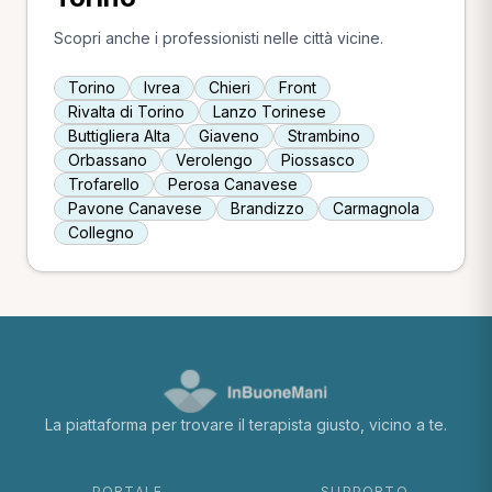
Scopri anche i professionisti nelle città vicine.
Torino
Ivrea
Chieri
Front
Rivalta di Torino
Lanzo Torinese
Buttigliera Alta
Giaveno
Strambino
Orbassano
Verolengo
Piossasco
Trofarello
Perosa Canavese
Pavone Canavese
Brandizzo
Carmagnola
Collegno
La piattaforma per trovare il terapista giusto, vicino a te.
PORTALE
SUPPORTO