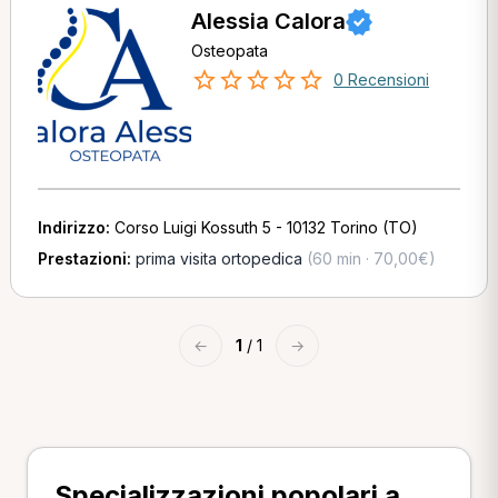
Alessia Calora
Osteopata
0 Recensioni
Indirizzo:
Corso Luigi Kossuth 5 - 10132 Torino (TO)
Prestazioni:
prima visita ortopedica
(60 min · 70,00€)
←
1
/ 1
→
Specializzazioni popolari a