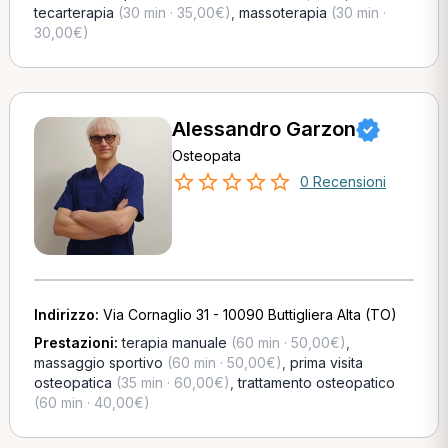
tecarterapia
(30 min · 35,00€)
,
massoterapia
(30 min ·
30,00€)
Alessandro Garzon
Osteopata
0 Recensioni
Indirizzo:
Via Cornaglio 31 - 10090 Buttigliera Alta (TO)
Prestazioni:
terapia manuale
(60 min · 50,00€)
,
massaggio sportivo
(60 min · 50,00€)
,
prima visita
osteopatica
(35 min · 60,00€)
,
trattamento osteopatico
(60 min · 40,00€)