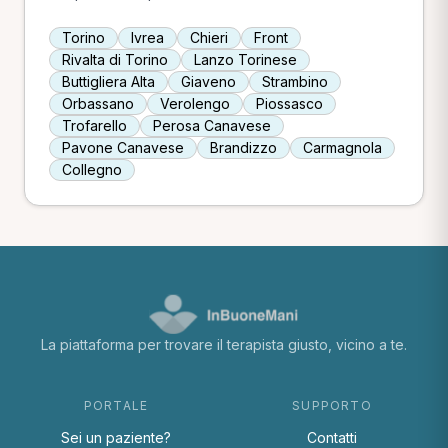
Torino
Ivrea
Chieri
Front
Rivalta di Torino
Lanzo Torinese
Buttigliera Alta
Giaveno
Strambino
Orbassano
Verolengo
Piossasco
Trofarello
Perosa Canavese
Pavone Canavese
Brandizzo
Carmagnola
Collegno
La piattaforma per trovare il terapista giusto, vicino a te.
PORTALE
SUPPORTO
Sei un paziente?
Contatti