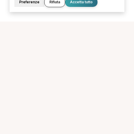
Preferenze
Rifiuta
Accetta tutto
La piattaforma per trovare il terapista giusto, vicino a te.
PORTALE
SUPPORTO
Sei un paziente?
Contatti
Sei un terapista?
Guide
Blog
LEGALE
Termini e condizioni
Privacy Policy
Cookie Policy