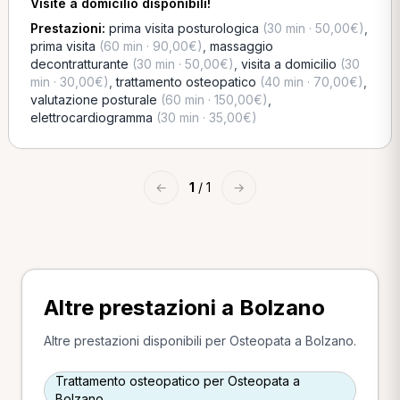
Visite a domicilio disponibili!
Prestazioni:
prima visita posturologica
(30 min · 50,00€)
,
prima visita
(60 min · 90,00€)
,
massaggio
decontratturante
(30 min · 50,00€)
,
visita a domicilio
(30
min · 30,00€)
,
trattamento osteopatico
(40 min · 70,00€)
,
valutazione posturale
(60 min · 150,00€)
,
elettrocardiogramma
(30 min · 35,00€)
←
1
/ 1
→
Altre prestazioni a Bolzano
Altre prestazioni disponibili per Osteopata a Bolzano.
Trattamento osteopatico per Osteopata a
Bolzano