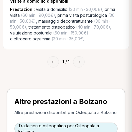
Visite a domicilio disponibili!
Prestazioni:
visita a domicilio
(30 min · 30,00€)
,
prima
visita
(60 min · 90,00€)
,
prima visita posturologica
(30
min · 50,00€)
,
massaggio decontratturante
(30 min ·
50,00€)
,
trattamento osteopatico
(40 min · 70,00€)
,
valutazione posturale
(60 min · 150,00€)
,
elettrocardiogramma
(30 min · 35,00€)
←
1
/ 1
→
Altre prestazioni a Bolzano
Altre prestazioni disponibili per Osteopata a Bolzano.
Trattamento osteopatico per Osteopata a
Bolzano