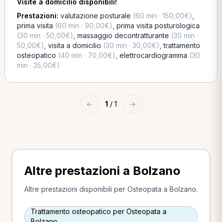
Visite a domicilio disponibili!
Prestazioni:
valutazione posturale
(60 min · 150,00€)
,
prima visita
(60 min · 90,00€)
,
prima visita posturologica
(30 min · 50,00€)
,
massaggio decontratturante
(30 min ·
50,00€)
,
visita a domicilio
(30 min · 30,00€)
,
trattamento
osteopatico
(40 min · 70,00€)
,
elettrocardiogramma
(30
min · 35,00€)
←
1
/ 1
→
Altre prestazioni a Bolzano
Altre prestazioni disponibili per Osteopata a Bolzano.
Trattamento osteopatico per Osteopata a
Bolzano