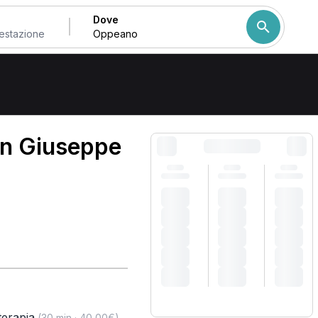
Dove
Come ordiniamo i risulta
an Giuseppe
erapia
,
(30 min · 40,00€)