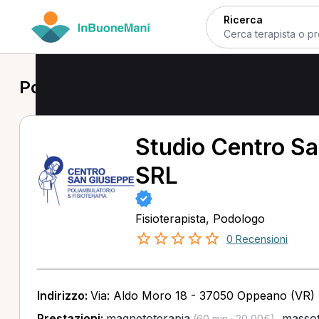
Ricerca
Podologo a Oppeano
Studio Centro S
SRL
Fisioterapista, Podologo
0 Recensioni
Indirizzo:
Via: Aldo Moro 18 - 37050 Oppeano (VR)
Prestazioni:
magnetoterapia
,
massot
(60 min · 20,00€)