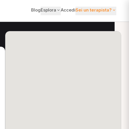
Blog
Esplora
Accedi
Sei un terapista?
ti?