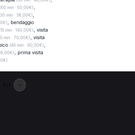
,
60 min · 50,00€)
,
30 min · 38,00€)
,
bendaggio
00€)
,
visita
15 min · 140,00€)
,
visita
0 min · 70,00€)
pico
,
(45 min · 90,00€)
,
prima visita
38,00€)
00€)
1
/ 1
→
Oppeano