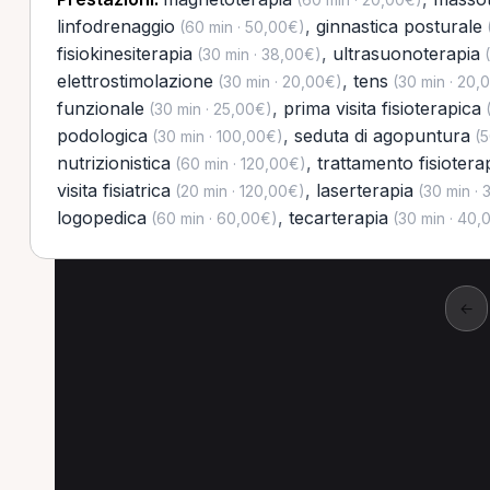
linfodrenaggio
,
ginnastica posturale
(60 min · 50,00€)
(
fisiokinesiterapia
,
ultrasuonoterapia
(30 min · 38,00€)
(
elettrostimolazione
,
tens
(30 min · 20,00€)
(30 min · 20,
funzionale
,
prima visita fisioterapica
(30 min · 25,00€)
(
podologica
,
seduta di agopuntura
(30 min · 100,00€)
(5
nutrizionistica
,
trattamento fisiotera
(60 min · 120,00€)
visita fisiatrica
,
laserterapia
(20 min · 120,00€)
(30 min · 
logopedica
,
tecarterapia
(60 min · 60,00€)
(30 min · 40,
←
Altre prestazioni a 