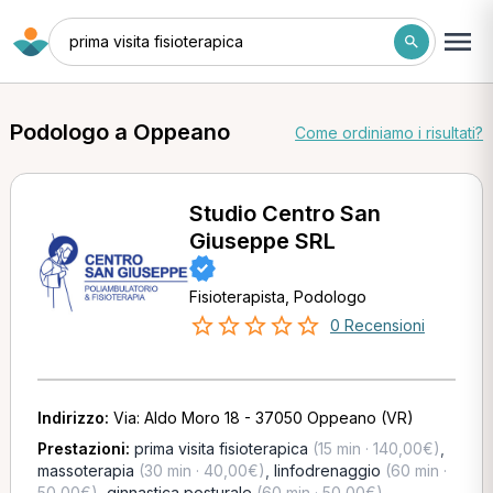
prima visita fisioterapica
Podologo a Oppeano
Come ordiniamo i risultati?
Studio Centro San
Giuseppe SRL
Fisioterapista, Podologo
0 Recensioni
Indirizzo:
Via: Aldo Moro 18 - 37050 Oppeano (VR)
Prestazioni:
prima visita fisioterapica
(15 min · 140,00€)
,
massoterapia
(30 min · 40,00€)
,
linfodrenaggio
(60 min ·
50,00€)
,
ginnastica posturale
(60 min · 50,00€)
,