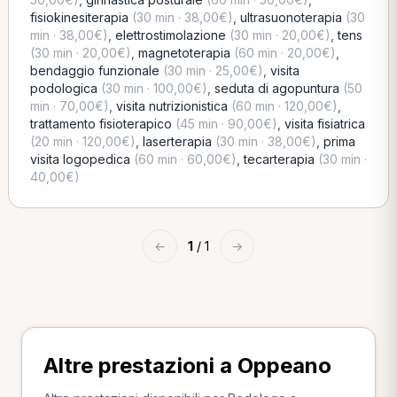
fisiokinesiterapia
(30 min · 38,00€)
,
ultrasuonoterapia
(30
min · 38,00€)
,
elettrostimolazione
(30 min · 20,00€)
,
tens
(30 min · 20,00€)
,
magnetoterapia
(60 min · 20,00€)
,
bendaggio funzionale
(30 min · 25,00€)
,
visita
podologica
(30 min · 100,00€)
,
seduta di agopuntura
(50
min · 70,00€)
,
visita nutrizionistica
(60 min · 120,00€)
,
trattamento fisioterapico
(45 min · 90,00€)
,
visita fisiatrica
(20 min · 120,00€)
,
laserterapia
(30 min · 38,00€)
,
prima
visita logopedica
(60 min · 60,00€)
,
tecarterapia
(30 min ·
40,00€)
←
1
/ 1
→
Altre prestazioni a Oppeano