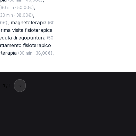
,
60 min · 50,00€)
,
30 min · 38,00€)
,
magnetoterapia
00€)
(60
rima visita fisioterapica
eduta di agopuntura
(50
attamento fisioterapico
rterapia
,
(30 min · 38,00€)
1
/ 1
→
Oppeano