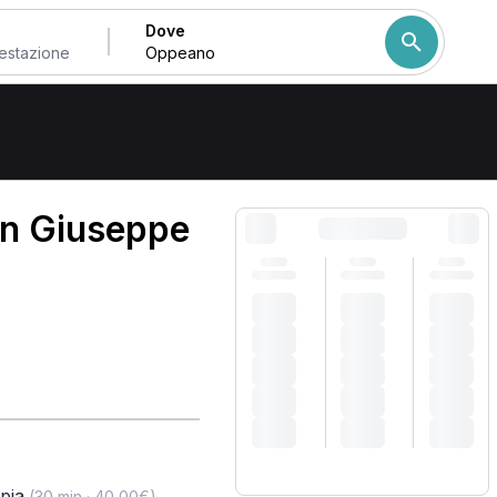
Dove
Come ordiniamo i risulta
an Giuseppe
pia
,
(30 min · 40,00€)