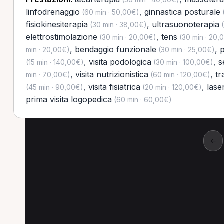
linfodrenaggio
,
ginnastica posturale
(60 min · 50,00€)
(
fisiokinesiterapia
,
ultrasuonoterapia
(30 min · 38,00€)
(
elettrostimolazione
,
tens
(30 min · 20,00€)
(30 min · 20,
,
bendaggio funzionale
,
p
min · 20,00€)
(30 min · 25,00€)
,
visita podologica
,
s
(15 min · 140,00€)
(30 min · 100,00€)
,
visita nutrizionistica
,
tr
min · 70,00€)
(60 min · 120,00€)
,
visita fisiatrica
,
lase
(45 min · 90,00€)
(20 min · 120,00€)
prima visita logopedica
(60 min · 60,00€)
←
Altre prestazioni a 