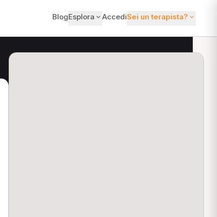
Blog
Esplora
Accedi
Sei un terapista?
ti?