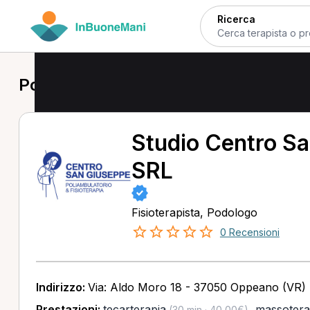
Ricerca
Podologo a Oppeano
Studio Centro S
SRL
Fisioterapista, Podologo
0 Recensioni
Indirizzo:
Via: Aldo Moro 18 - 37050 Oppeano (VR)
Prestazioni:
tecarterapia
,
massotera
(30 min · 40,00€)