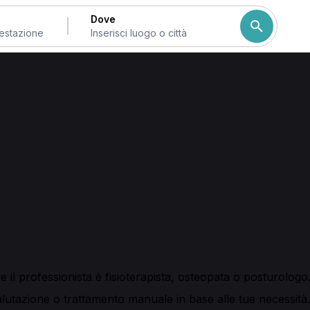
Dove
a di Bologna
a e provincia
 nei dintorni? Qui trovi fisioterapisti, osteopati e centri ch
 online.
azione fisioterapica, trattamento manuale e sedute specifich
cali, problemi di spalla e ginocchio, oltre a esigenze legate
il professionista è fisioterapista, osteopata o posturologo
alutazione o trattamento manuale in base alle tue necessità