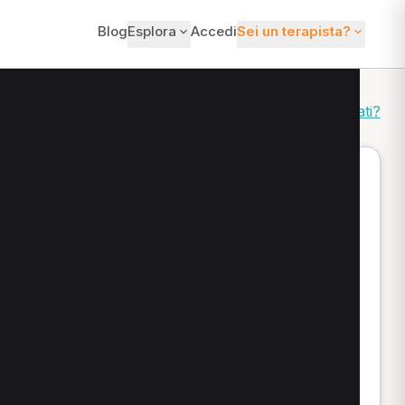
Blog
Esplora
Accedi
Sei un terapista?
Come ordiniamo i risultati?
e offrono prima visita fisioterapica, valutazione
e per pavimento pelvico o approcci osteopatici.
 allo sport e alla postura.
.
.