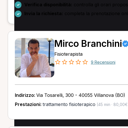
Verifica disponibilità:
controlla gli orari propo
Invia la richiesta:
completa la prenotazione onli
Mirco Branchini
Fisioterapista
9 Recensioni
Indirizzo:
Via Tosarelli, 300 - 40055 Villanova (BO)
Prestazioni:
trattamento fisioterapico
(45 min · 80,00€