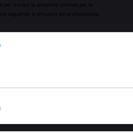
sti per trovare la soluzione comoda per te.
ne seguendo le istruzioni del professionista.
)