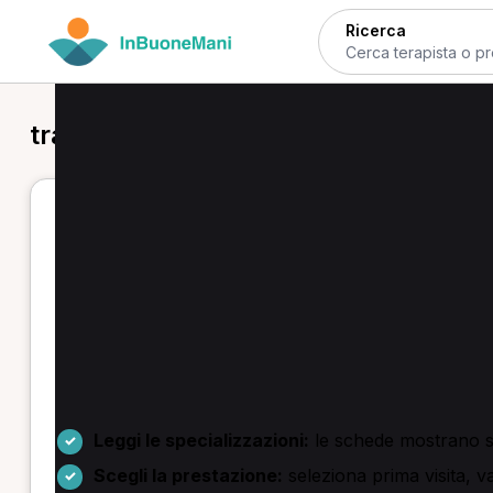
Ricerca
trattamento fisioterapico in provinci
Trattamento fisioterapico a Bologn
Stai cercando un trattamento fisioterapico a Bologna o
iniziale con trattamento e sedute manuali prenotabili
Tra le prestazioni più frequenti ci sono prima valut
Vengono affrontati disturbi come mal di schiena, cervi
Come scegliere e prenotare
Leggi le specializzazioni:
le schede mostrano se 
Scegli la prestazione:
seleziona prima visita, v