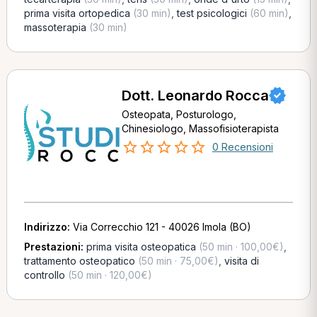
prima visita ortopedica
(30 min)
,
test psicologici
(60 min)
,
massoterapia
(30 min)
Dott. Leonardo Rocca
Osteopata, Posturologo,
Chinesiologo, Massofisioterapista
0 Recensioni
Indirizzo:
Via Correcchio 121 - 40026 Imola (BO)
Prestazioni:
prima visita osteopatica
(50 min · 100,00€)
,
trattamento osteopatico
(50 min · 75,00€)
,
visita di
controllo
(50 min · 120,00€)