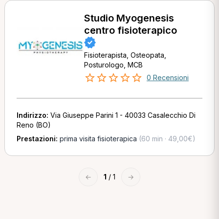
Studio Myogenesis
centro fisioterapico
Fisioterapista, Osteopata,
Posturologo, MCB
0 Recensioni
Indirizzo:
Via Giuseppe Parini 1 - 40033 Casalecchio Di
Reno (BO)
Prestazioni:
prima visita fisioterapica
(60 min · 49,00€)
←
1
/ 1
→