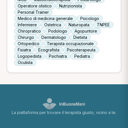
Operatore olistico
Nutrizionista
Personal Trainer
Medico di medicina generale
Psicologo
Infermiere
Ostetrica
Naturopata
TNPEE
Chiropratico
Podologo
Agopuntore
Chirurgo
Dermatologo
Dietista
Ortopedico
Terapista occupazionale
Fisiatra
Ecografista
Psicoterapeuta
Logopedista
Psichiatra
Pediatra
Oculista
La piattaforma per trovare il terapista giusto, vicino a te.