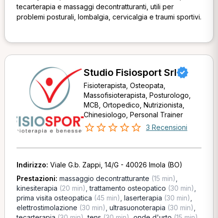
tecarterapia e massaggi decontratturanti, utili per
problemi posturali, lombalgia, cervicalgia e traumi sportivi.
Studio Fisiosport Srl
Fisioterapista, Osteopata,
Massofisioterapista, Posturologo,
MCB, Ortopedico, Nutrizionista,
Chinesiologo, Personal Trainer
3 Recensioni
Indirizzo:
Viale G.b. Zappi, 14/G - 40026 Imola (BO)
Prestazioni:
massaggio decontratturante
(15 min)
,
kinesiterapia
(20 min)
,
trattamento osteopatico
(30 min)
,
prima visita osteopatica
(45 min)
,
laserterapia
(30 min)
,
elettrostimolazione
(30 min)
,
ultrasuonoterapia
(30 min)
,
tecarterapia
(30 min)
,
tens
(30 min)
,
onde d'urto
(15 min)
,