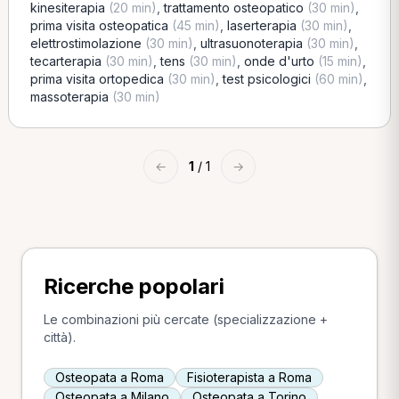
kinesiterapia
(20 min)
,
trattamento osteopatico
(30 min)
,
prima visita osteopatica
(45 min)
,
laserterapia
(30 min)
,
elettrostimolazione
(30 min)
,
ultrasuonoterapia
(30 min)
,
tecarterapia
(30 min)
,
tens
(30 min)
,
onde d'urto
(15 min)
,
prima visita ortopedica
(30 min)
,
test psicologici
(60 min)
,
massoterapia
(30 min)
←
1
/ 1
→
Ricerche popolari
Le combinazioni più cercate (specializzazione +
città).
Osteopata a Roma
Fisioterapista a Roma
Osteopata a Milano
Osteopata a Torino