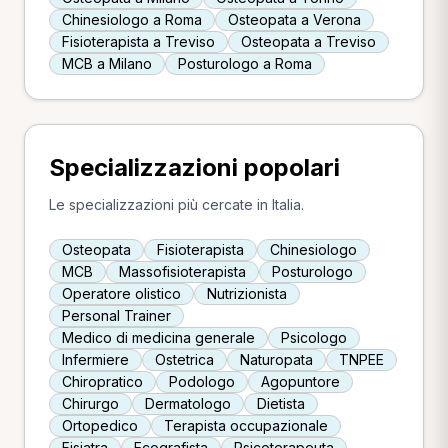
Chinesiologo a Roma
Osteopata a Verona
Fisioterapista a Treviso
Osteopata a Treviso
MCB a Milano
Posturologo a Roma
Specializzazioni popolari
Le specializzazioni più cercate in Italia.
Osteopata
Fisioterapista
Chinesiologo
MCB
Massofisioterapista
Posturologo
Operatore olistico
Nutrizionista
Personal Trainer
Medico di medicina generale
Psicologo
Infermiere
Ostetrica
Naturopata
TNPEE
Chiropratico
Podologo
Agopuntore
Chirurgo
Dermatologo
Dietista
Ortopedico
Terapista occupazionale
Fisiatra
Ecografista
Psicoterapeuta