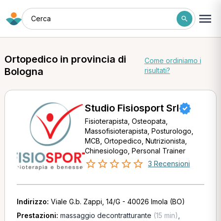
Cerca
Ortopedico in provincia di
Come ordiniamo i
Bologna
risultati?
Studio Fisiosport Srl
Fisioterapista, Osteopata,
Massofisioterapista, Posturologo,
MCB, Ortopedico, Nutrizionista,
Chinesiologo, Personal Trainer
3 Recensioni
Indirizzo:
Viale G.b. Zappi, 14/G - 40026 Imola (BO)
Prestazioni:
massaggio decontratturante
(15 min)
,