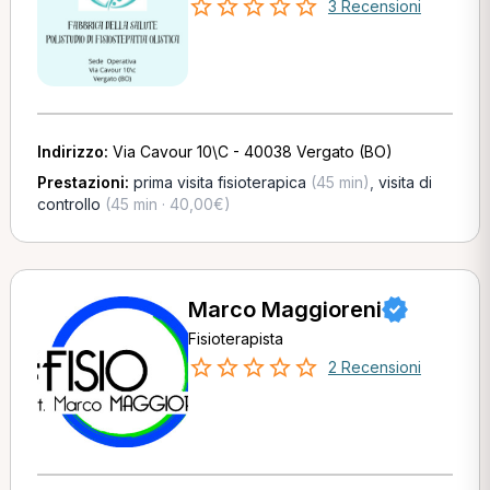
3 Recensioni
Indirizzo:
Via Cavour 10\C - 40038 Vergato (BO)
Prestazioni:
prima visita fisioterapica
(45 min)
,
visita di
controllo
(45 min · 40,00€)
Marco Maggioreni
Fisioterapista
2 Recensioni