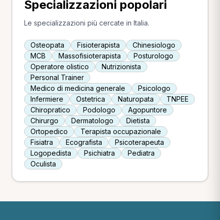
Specializzazioni popolari
Le specializzazioni più cercate in Italia.
Osteopata
Fisioterapista
Chinesiologo
MCB
Massofisioterapista
Posturologo
Operatore olistico
Nutrizionista
Personal Trainer
Medico di medicina generale
Psicologo
Infermiere
Ostetrica
Naturopata
TNPEE
Chiropratico
Podologo
Agopuntore
Chirurgo
Dermatologo
Dietista
Ortopedico
Terapista occupazionale
Fisiatra
Ecografista
Psicoterapeuta
Logopedista
Psichiatra
Pediatra
Oculista