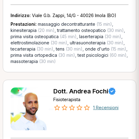
Indirizzo:
Viale G.b. Zappi, 14/G - 40026 Imola (BO)
Prestazioni:
massaggio decontratturante
(15 min)
,
kinesiterapia
(20 min)
,
trattamento osteopatico
(30 min)
,
prima visita osteopatica
(45 min)
,
laserterapia
(30 min)
,
elettrostimolazione
(30 min)
,
ultrasuonoterapia
(30 min)
,
tecarterapia
(30 min)
,
tens
(30 min)
,
onde d'urto
(15 min)
,
prima visita ortopedica
(30 min)
,
test psicologici
(60 min)
,
massoterapia
(30 min)
Dott. Andrea Fochi
Fisioterapista
1 Recensioni