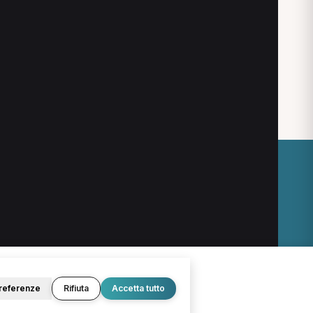
anone
Posturologo a Bolzano
O
LEGALE
Termini e condizioni
Privacy Policy
Cookie Policy
referenze
Rifiuta
Accetta tutto
© 2026 D.Lab S.r.l. — InBuoneMani