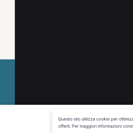
Le combinazioni più cercate (specializzazione
Osteopata a Bolzano
Medico di medicina gen
Fisioterapista a Bolzano
Chinesiologo a Bolz
La piattaforma per trovare il terapista giusto, vicino a te.
Questo sito utilizza cookie per ottimiz
offerti. Per maggiori informazioni cons
Seguici