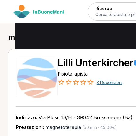
Ricerca
magnetoterapia in provincia di Bolz
Lilli Unterkircher
Fisioterapista
3 Recensioni
Indirizzo:
Via Plose 13/H - 39042 Bressanone (BZ)
Prestazioni:
magnetoterapia
(50 min · 45,00€)