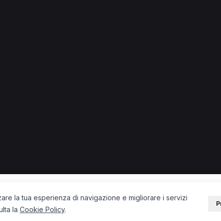
 + città) in provincia di Bolzano.
erale a Bolzano
Infermiere a Bolzano
Fisioterapista a Bress
ano
Operatore olistico a Bolzano
MCB a Bolzano
PORTALE
SUPPORT
Sei un paziente?
Contatti
Sei un terapista?
Guide
Blog
zare la tua esperienza di navigazione e migliorare i servizi
P
ulta la
Cookie Policy
.