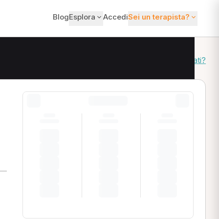
Blog
Esplora
Accedi
Sei un terapista?
Come ordiniamo i risultati?