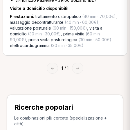
@Indirizzo Paziente - 39100 Bolzano (BZ)
Visite a domicilio disponibili!
Prestazioni:
trattamento osteopatico
(40 min · 70,00€)
,
massaggio decontratturante
(40 min · 60,00€)
,
valutazione posturale
(60 min · 150,00€)
,
visita a
domicilio
(30 min · 30,00€)
,
prima visita
(60 min ·
90,00€)
,
prima visita posturologica
(30 min · 50,00€)
,
elettrocardiogramma
(30 min · 35,00€)
←
1
/ 1
→
Ricerche popolari
Le combinazioni più cercate (specializzazione +
città).