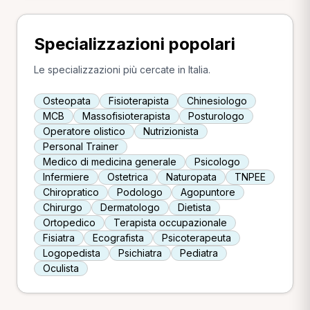
Specializzazioni popolari
Le specializzazioni più cercate in Italia.
Osteopata
Fisioterapista
Chinesiologo
MCB
Massofisioterapista
Posturologo
Operatore olistico
Nutrizionista
Personal Trainer
Medico di medicina generale
Psicologo
Infermiere
Ostetrica
Naturopata
TNPEE
Chiropratico
Podologo
Agopuntore
Chirurgo
Dermatologo
Dietista
Ortopedico
Terapista occupazionale
Fisiatra
Ecografista
Psicoterapeuta
Logopedista
Psichiatra
Pediatra
Oculista