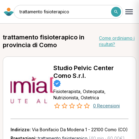
trattamento fisioterapico
trattamento fisioterapico in
Come ordiniamo i
provincia di Como
risultati?
Studio Pelvic Center
Como S.r.l.
Fisioterapista, Osteopata,
Nutrizionista, Ostetrica
0 Recensioni
Indirizzo:
Via Bonifacio Da Modena 1 - 22100 Como (CO)
Prestazioni:
trattamento fisioterapico
(40 min · 60,00€)