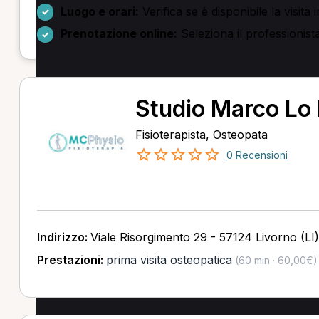
Luogo e orari:
Verifica se è disponibile la visita
Prenotazione online:
Seleziona il professionista,
Studio Marco Lo 
Fisioterapista, Osteopata
0 Recensioni
Indirizzo:
Viale Risorgimento 29 - 57124 Livorno (LI)
Prestazioni:
prima visita osteopatica
(60 min · 60,00€)