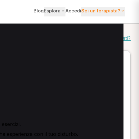
Blog
Esplora
Accedi
Sei un terapista?
Come ordiniamo i risultati?
e e trattamento manuale per problemi muscolo-
irati per dolori come cervicalgia, lombalgia,
 e pilates.
esercizi.
 ha esperienza con il tuo disturbo.