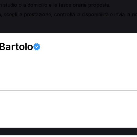
 in studio o a domicilio e le fasce orarie proposte.
 scegli la prestazione, controlla la disponibilità e invia la ri
Bartolo