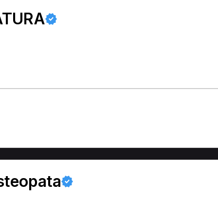
ATURA
)
steopata