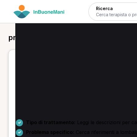
Ricerca
prima visita osteopatica in provincia 
Prima visita osteopatica a Livorno 
Se cerchi una prima visita osteopatica in provincia 
scheletrici. Puoi scegliere uno specialista e prenota
Troverai servizi come prima visita osteopatica e valu
sciatalgia e tendinopatie. Alcuni professionisti offron
Come scegliere e prenotare
Tipo di trattamento:
Leggi le descrizioni per c
Problema specifico:
Cerca riferimenti a lombalgi