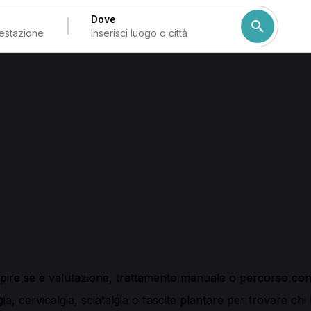
Dove
di Livorno
e provincia
di Livorno, qui trovi professionisti che offrono valutazion
re la prestazione online in pochi passaggi.
tazione posturologica, trattamenti osteopatici e interventi m
o anche visite domiciliari e approcci integrati con fisioterapia
apire se è valutazione, trattamento manuale o percorso con 
a, cervicalgia, sciatalgia o fascite plantare per trovare chi