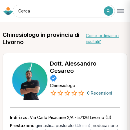
Cerca
Chinesiologo in provincia di
Come ordiniamo i
Livorno
risultati?
Dott. Alessandro
Cesareo
Chinesiologo
0 Recensioni
Indirizzo:
Via Carlo Pisacane 2/A - 57126 Livorno (LI)
Prestazioni:
ginnastica posturale
(45 min)
,
rieducazione