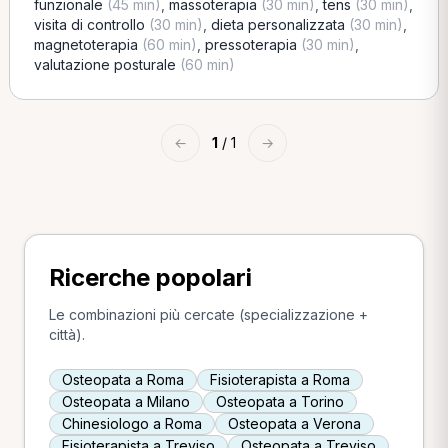
funzionale
(45 min)
,
massoterapia
(30 min)
,
tens
(30 min)
,
visita di controllo
(30 min)
,
dieta personalizzata
(30 min)
,
magnetoterapia
(60 min)
,
pressoterapia
(30 min)
,
valutazione posturale
(60 min)
←
1
/ 1
→
Ricerche popolari
Le combinazioni più cercate (specializzazione +
città).
Osteopata a Roma
Fisioterapista a Roma
Osteopata a Milano
Osteopata a Torino
Chinesiologo a Roma
Osteopata a Verona
Fisioterapista a Treviso
Osteopata a Treviso