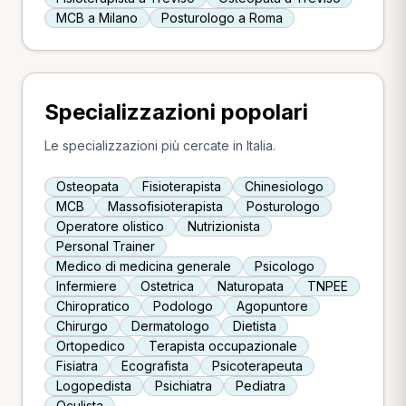
MCB a Milano
Posturologo a Roma
Specializzazioni popolari
Le specializzazioni più cercate in Italia.
Osteopata
Fisioterapista
Chinesiologo
MCB
Massofisioterapista
Posturologo
Operatore olistico
Nutrizionista
Personal Trainer
Medico di medicina generale
Psicologo
Infermiere
Ostetrica
Naturopata
TNPEE
Chiropratico
Podologo
Agopuntore
Chirurgo
Dermatologo
Dietista
Ortopedico
Terapista occupazionale
Fisiatra
Ecografista
Psicoterapeuta
Logopedista
Psichiatra
Pediatra
Oculista