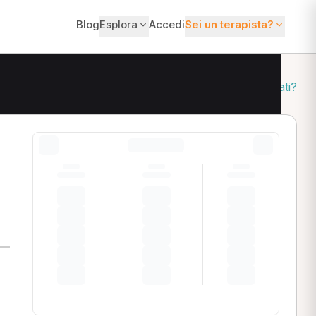
Blog
Esplora
Accedi
Sei un terapista?
Come ordiniamo i risultati?