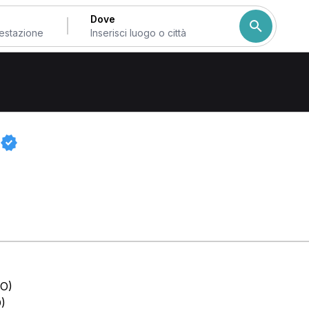
Dove
 di Modena
o
MO)
)