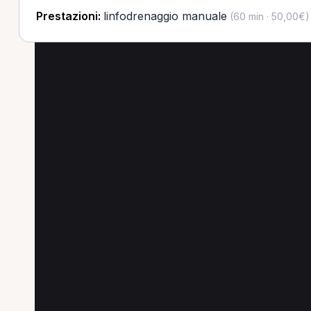
Prestazioni:
linfodrenaggio manuale
(60 min · 50,00€)
Altre prestazioni in 
Scopri altre prestazioni disponibili in provin
Prima visita osteopatica in provincia di Modena
Prima visita fisioterapica in provincia di Modena
Prima consulenza nutrizionale in provincia di M