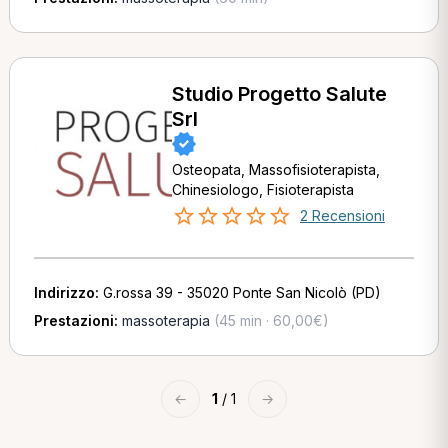
Studio Progetto Salute
Srl
Osteopata, Massofisioterapista,
Chinesiologo, Fisioterapista
2 Recensioni
Indirizzo:
G.rossa 39 - 35020 Ponte San Nicolò (PD)
Prestazioni:
massoterapia
(45 min · 60,00€)
←
1
/ 1
→