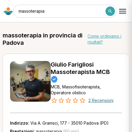
massoterapia
massoterapia in provincia di
Come ordiniamo i
Padova
risultati?
Giulio Farigliosi
Massoterapista MCB
MCB, Massofisioterapista,
Operatore olistico
2 Recensioni
Indirizzo:
Via A. Gramsci, 177 - 35010 Padova (PD)
Prestazioni:
massoterapia
(60 min)