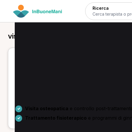
Ricerca
visita di controllo in provincia di Rom
Visita di controllo a Roma - osteop
Se cerchi una visita di controllo a Roma puoi confro
che ti serve. Scegli il professionista, seleziona la
vis
Troverai servizi come visite osteopatiche, trattament
presenti sia massofisioterapisti sia osteopati attivi sul 
Visita osteopatica
e controllo post-trattament
Trattamento fisioterapico
e programmi di ginn