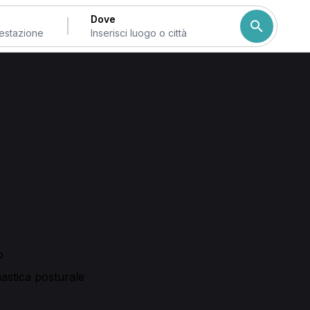
Dove
a
ata e fisioterapista
ntare rapidamente professionisti con competenze in osteopa
ita di controllo
o un trattamento correlato e verifica le dispon
i osteopatici, trattamenti fisioterapici, ginnastica postural
territorio.
o
astica posturale