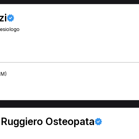
zi
nesiologo
RM)
 Ruggiero Osteopata