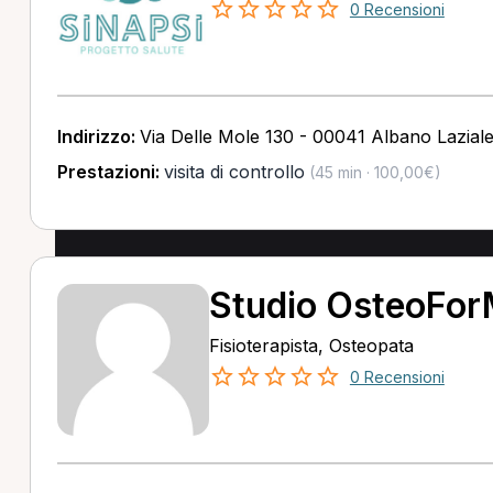
0 Recensioni
Indirizzo:
Via Delle Mole 130 - 00041 Albano Lazial
Prestazioni:
visita di controllo
(45 min · 100,00€)
Studio OsteoForM
Fisioterapista, Osteopata
0 Recensioni