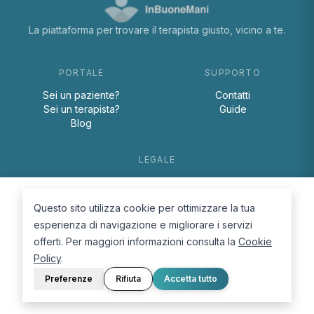
La piattaforma per trovare il terapista giusto, vicino a te.
PORTALE
SUPPORTO
Sei un paziente?
Contatti
Sei un terapista?
Guide
Blog
LEGALE
Termini e condizioni
Privacy Policy
Questo sito utilizza cookie per ottimizzare la tua
Cookie Policy
esperienza di navigazione e migliorare i servizi
offerti. Per maggiori informazioni consulta la
Cookie
Policy
.
Preferenze
Rifiuta
Accetta tutto
© 2026 D.Lab S.r.l. — InBuoneMani