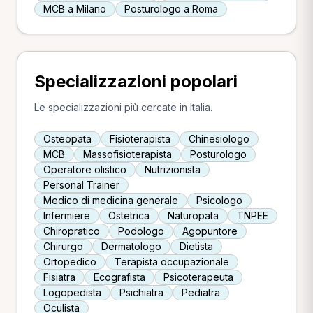
MCB a Milano
Posturologo a Roma
Specializzazioni popolari
Le specializzazioni più cercate in Italia.
Osteopata
Fisioterapista
Chinesiologo
MCB
Massofisioterapista
Posturologo
Operatore olistico
Nutrizionista
Personal Trainer
Medico di medicina generale
Psicologo
Infermiere
Ostetrica
Naturopata
TNPEE
Chiropratico
Podologo
Agopuntore
Chirurgo
Dermatologo
Dietista
Ortopedico
Terapista occupazionale
Fisiatra
Ecografista
Psicoterapeuta
Logopedista
Psichiatra
Pediatra
Oculista