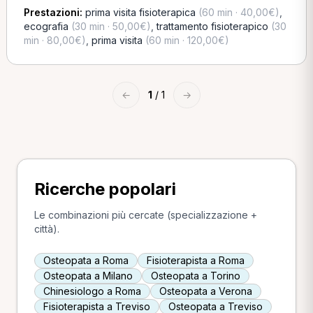
Prestazioni:
prima visita fisioterapica
(60 min · 40,00€)
,
ecografia
(30 min · 50,00€)
,
trattamento fisioterapico
(30
min · 80,00€)
,
prima visita
(60 min · 120,00€)
←
1
/ 1
→
Ricerche popolari
Le combinazioni più cercate (specializzazione +
città).
Osteopata a Roma
Fisioterapista a Roma
Osteopata a Milano
Osteopata a Torino
Chinesiologo a Roma
Osteopata a Verona
Fisioterapista a Treviso
Osteopata a Treviso