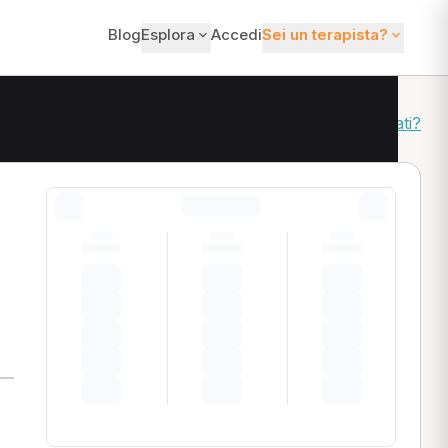
Blog
Esplora
Accedi
Sei un terapista?
Come ordiniamo i risultati?