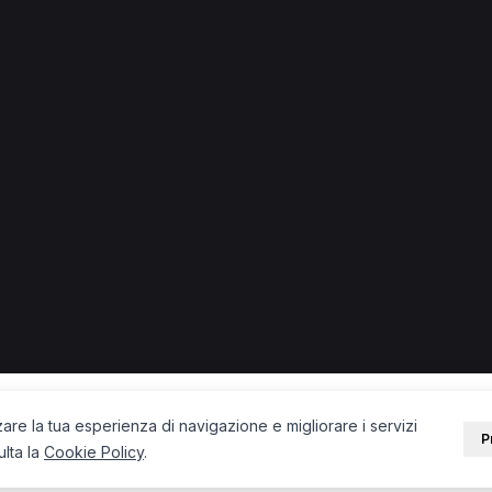
 in provincia di Viterbo
 + città) in provincia di Viterbo.
Acquapendente
Fisioterapista a San Lorenzo Nuovo
PORTALE
SUPPORT
Sei un paziente?
Contatti
Sei un terapista?
Guide
Blog
zare la tua esperienza di navigazione e migliorare i servizi
P
ulta la
Cookie Policy
.