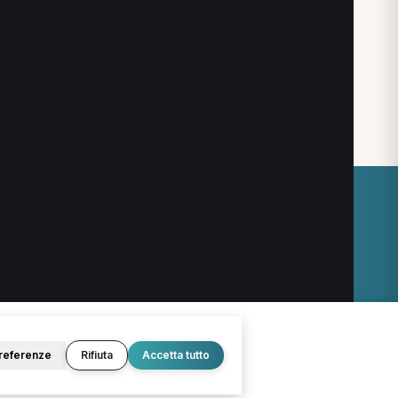
O
LEGALE
Termini e condizioni
Privacy Policy
Cookie Policy
referenze
Rifiuta
Accetta tutto
© 2026 D.Lab S.r.l. — InBuoneMani