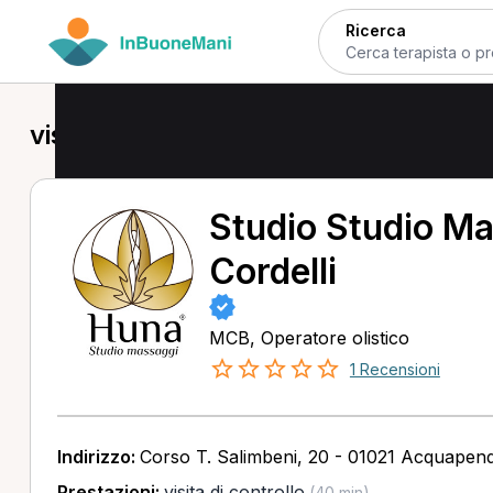
Ricerca
visita di controllo in provincia di Vite
Studio Studio Ma
Cordelli
MCB, Operatore olistico
1 Recensioni
Indirizzo:
Corso T. Salimbeni, 20 - 01021 Acquapen
Prestazioni:
visita di controllo
(40 min)