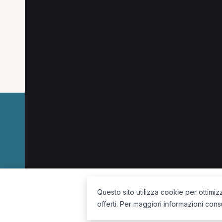
Ricerche più frequenti
Le combinazioni più cercate (specializzazione
Operatore olistico a Acquapendente
MCB a 
La piattaforma per trovare il terapista giusto, vicino a te.
Questo sito utilizza cookie per ottimiz
offerti. Per maggiori informazioni cons
Seguici